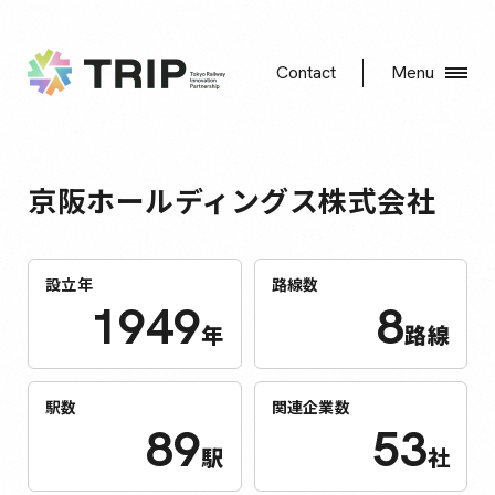
Contact
Menu
京阪ホールディングス株式会社
設立年
路線数
1949
8
年
路線
駅数
関連企業数
89
53
駅
社