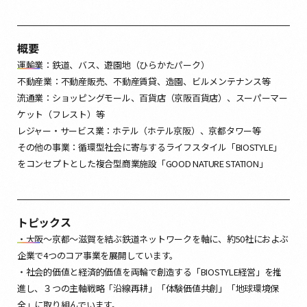
概要
運輸業：鉄道、バス、遊園地（ひらかたパーク）
不動産業：不動産販売、不動産賃貸、造園、ビルメンテナンス等
流通業：ショッピングモール、百貨店（京阪百貨店）、スーパーマー
ケット（フレスト）等
レジャー・サービス業：ホテル（ホテル京阪）、京都タワー等
その他の事業：循環型社会に寄与するライフスタイル「BIOSTYLE」
をコンセプトとした複合型商業施設「GOOD NATURE STATION」
トピックス
・大阪～京都～滋賀を結ぶ鉄道ネットワークを軸に、約50社におよぶ
企業で4つのコア事業を展開しています。
・社会的価値と経済的価値を両輪で創造する「BIOSTYLE経営」を推
進し、３つの主軸戦略「沿線再耕」「体験価値共創」「地球環境保
全」に取り組んでいます。