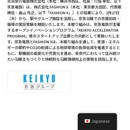
京浜急行電鉄株式会社（本社：横浜市西区、社長：川俣 幸宏、以下
京急電鉄）は、株式会社 FASHION X（本社：東京都大田区、代表取
締役：畠山 怜之、以下「FASHION X」）との協業により、2月27日
（木）から、駅やグループ施設を活用し、京急沿線での衣類回収・
循環の実証実験を開始いたします。本取り組みは、京急電鉄が主催
するオープンイノベーションプログラム「KEIKYU ACCELERATOR
PROGRAM」発のスタートアップ企業との共創として実施いたしま
す。京急電鉄とFASHION Xは、本取り組みを通して、資源・エネル
ギーの節約やCO2の削減による地球環境の負荷低減を推進するとと
もに、駅機能の高度化や充実化を進め、多世代にわたって住み続け
たい沿線まちづくりと持続的な沿線価値向上の実現を目指します。
Japanese